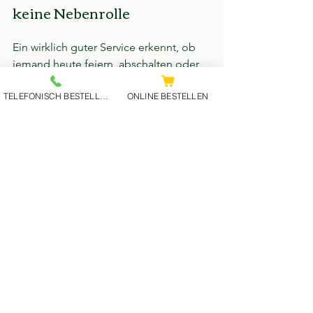
keine Nebenrolle
Ein wirklich guter Service erkennt, ob 
jemand heute feiern, abschalten oder 
einfach nur ordentlich essen will. Er 
TELEFONISCH BESTELLEN
ONLINE BESTELLEN
weiß, wann eine Empfehlung hilfreich 
ist, und wann Zurückhaltung die 
bessere Wahl ist. Gerade bei Steaks ist 
Kompetenz Gold wert. Welcher Cut 
passt zu welchem Hunger? Welche 
Beilage ergänzt statt konkurriert? 
Welcher Wein oder Drink macht Sinn, 
ohne die Bühne an sich zu reißen?
Wenn diese Fragen sicher und 
charmant beantwortet werden, fühlt 
sich der Abend leicht an. Wenn nicht, 
wird selbst ein gutes Produkt schnell 